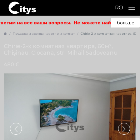
RO
етим на все ваши вопросы.
Не можете найти то, что ис
больше
Продажа и аренда квартир и комнат
Chirie-2-х комнатная квартира, 60м²,
Chirie-2-х комнатная квартира, 60м²,
Chișinău, Ciocana, str. Mihail Sadoveanu
480 €
ID: 5446