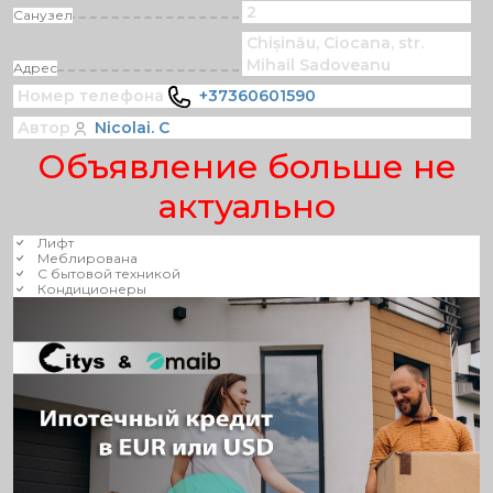
2
Санузел
Chișinău, Ciocana, str.
Mihail Sadoveanu
Адрес
Номер телефона
+37360601590
Автор
Nicolai. C
Объявление больше не
актуально
Лифт
Меблирована
С бытовой техникой
Кондиционеры