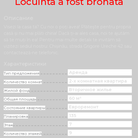
Locuinta a fost bronata
Описание
Visezi la casa ta? Cu noi o poți avea! Plăteşte pentru propria
casă și nu mai plăti chiria! Dacă ți-ai ales casa, noi te ajutăm
să te muți în ea! Pentru mai multe detalii te invităm să
vizitezi sediul nostru: Chișinău, strada Grigore Ureche 42 sau
contactează-ne telefonic.
Характеристики
Аренда
Тип предложения
2-х комнатная квартира
Количество комнат
Вторичное жилье
Жилой фонд
60 м²
Общая площадь
Eвроремонт
Состояние квартиры
135
Планировка
7
Этаж
9
Количество этажей