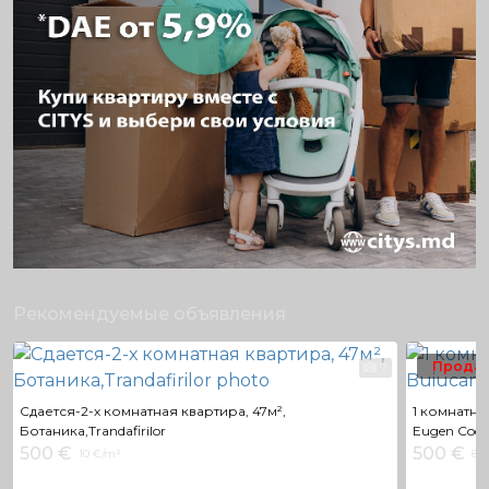
Рекомендуемые объявления
Прода
7
Сдается-2-х комнатная квартира, 47м²,
1 комнатная
Ботаника,Trandafirilor
Eugen Coc
500 €
500 €
10 €/m²
8 €