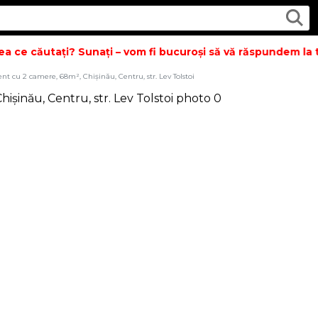
 ce căutați? Sunați – vom fi bucuroși să vă răspundem la toa
t cu 2 camere, 68m², Chișinău, Centru, str. Lev Tolstoi