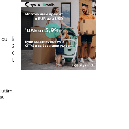
 ajutăm
sau