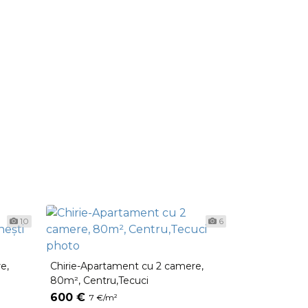
10
6
e,
Chirie-Apartament cu 2 camere,
Chirie-Apart
80m², Centru,Tecuci
85m², Telece
600 €
650 €
7 €/m²
7 €/m