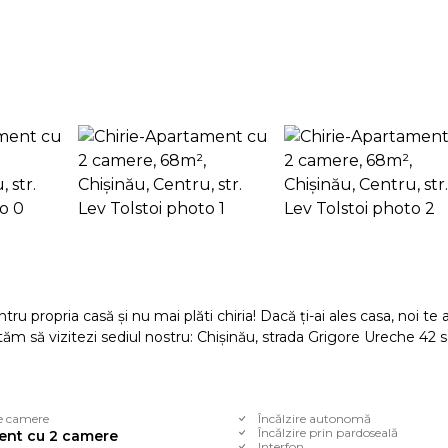
tru propria casă și nu mai plăti chiria! Dacă ți-ai ales casa, noi te
ităm să vizitezi sediul nostru: Chișinău, strada Grigore Ureche 42 
e camere
Încălzire autonomă
Încălzire prin pardoseală
ent cu 2 camere
Interfon