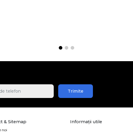
Trimite
t & Sitemap
Informații utile
 noi