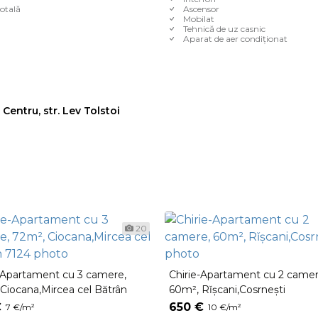
otală
Ascensor
Mobilat
Tehnică de uz casnic
Aparat de aer condiționat
 Centru, str. Lev Tolstoi
20
-Apartament cu 3 camere,
Chirie-Apartament cu 2 camer
Ciocana,Mircea cel Bătrân
60m², Rǐșcani,Cosrnești
€
650 €
7 €/m²
10 €/m²