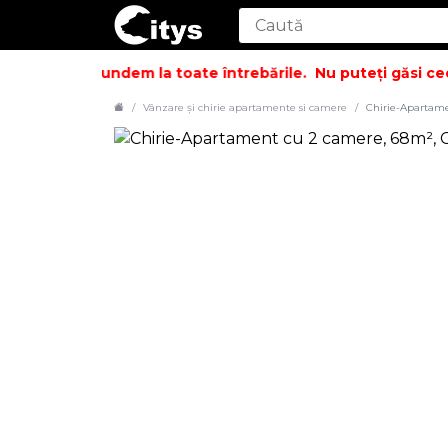
i să vă răspundem la toate întrebările.
Nu puteți găsi ceea
Vânzare și chirie apartamente si camere
Chirie-Apartamen