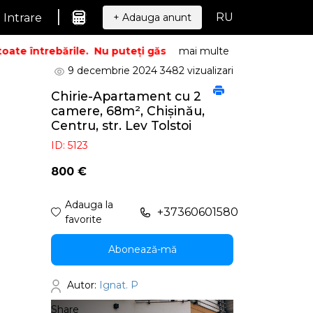
|
RU
Intrare
+ Adauga anunt
te întrebările.
Nu puteți găsi ceea ce căutați? Sunați – vo
mai multe
9 decembrie 2024
3482 vizualizari
Chirie-Apartament cu 2
camere, 68m², Chișinău,
Centru, str. Lev Tolstoi
ID: 5123
800 €
Adauga la
+37360601580
favorite
Abonează-mă
Autor:
Ignat. P
Share