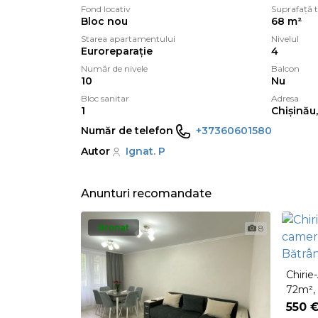
Fond locativ
Suprafață t
Bloc nou
68 m²
Starea apartamentului
Nivelul
Euroreparație
4
Număr de nivele
Balcon
10
Nu
Bloc sanitar
Adresa
1
Chișinău,
Număr de telefon
+37360601580
Autor
Ignat. P
Anunturi recomandate
Bronat
8
Chirie
72m², 
7124
550 