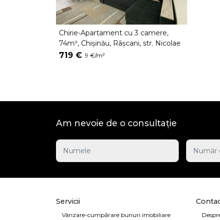
Chirie-Apartament cu 3 camere,
74m², Chișinău, Râșcani, str. Nicolae
Dimo
719 €
9 €/m²
Am nevoie de o consultație
Servicii
Contac
Vânzare-cumpărare bunuri imobiliare
Despre