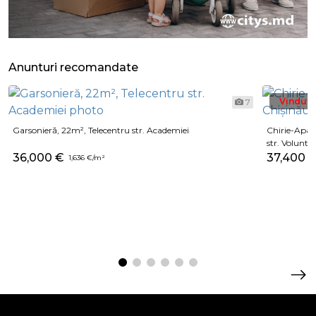
Anunturi recomandate
Vindut
7
Garsonieră, 22m², Telecentru str. Academiei
Chirie-Apar
str. Voluntar
36,000 €
37,400 
1,636 €/m²