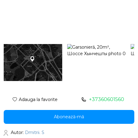
+37360601560
Adauga la favorite
Abonează-mă
Autor:
Dmitrii. S