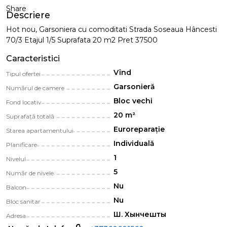
Share
Descriere
Hot nou, Garsoniera cu comoditati Strada Soseaua Hâncesti
70/3 Etajul 1/5 Suprafata 20 m2 Pret 37500
Caracteristici
Vînd
Tipul ofertei
Garsonieră
Numărul de camere
Bloc vechi
Fond locativ
20 m²
Suprafață totală
Euroreparație
Starea apartamentului
Individuală
Planificare
1
Nivelul
5
Număr de nivele
Nu
Balcon
Nu
Bloc sanitar
Ш. Хынчешты
Adresa