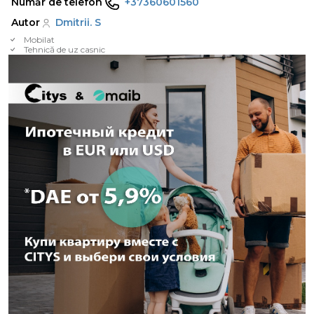
Număr de telefon
+37360601560
Autor
Dmitrii. S
Mobilat
Tehnică de uz casnic