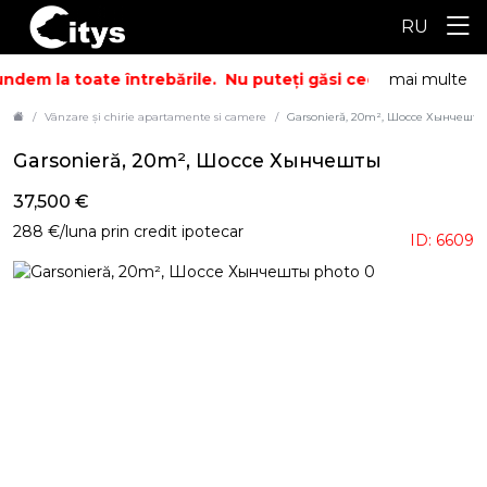
RU
dem la toate întrebările.
Nu puteți găsi ceea ce căutați? S
mai multe
Vânzare și chirie apartamente si camere
Garsonieră, 20m², Шоссе Хынчешты
Garsonieră, 20m², Шоссе Хынчешты
37,500 €
288 €/luna prin credit ipotecar
ID: 6609