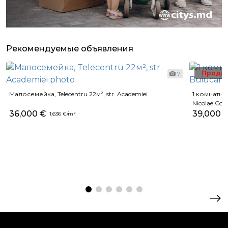
Рекомендуемые объявления
Прода
7
Малосемейка, Telecentru 22м², str. Academiei
1 комнатная
Nicolae Cost
36,000 €
39,000 
1,636 €/m²