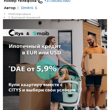
Номер телефона
+37360601560
Автор
Dmitrii. S
Меблирована
С бытовой техникой