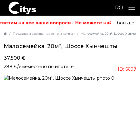
RO
ветим на все ваши вопросы.
Не можете найти то, что и
больше
Продажа и аренда квартир и комнат
Малосемейка, 20м², Шоссе Хынчеш
Малосемейка, 20м², Шоссе Хынчешты
37,500 €
288 €/ежемесячно по ипотеке
ID: 6609