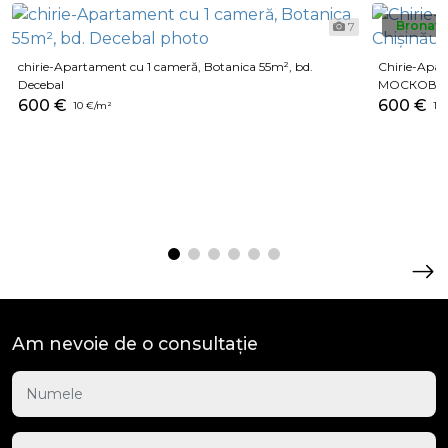
Bronat
7
chirie-Apartament cu 1 cameră, Botanica 55m², bd.
Chirie-Apar
Decebal
МОСКОВС
600 €
600 €
10 €/m²
12 
Am nevoie de o consultație