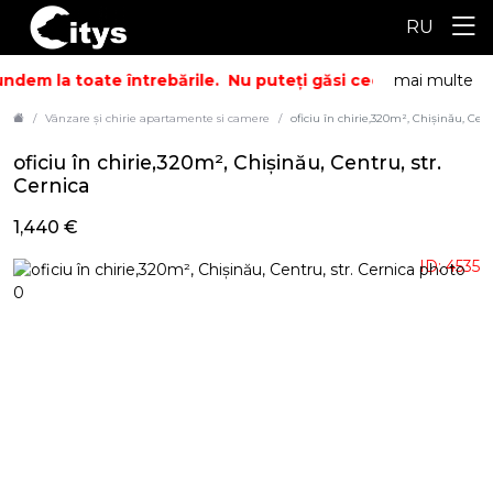
RU
ndem la toate întrebările.
Nu puteți găsi ceea ce căutați? S
mai multe
Vânzare și chirie apartamente si camere
oficiu în chirie,320m², Chișinău, Cent
oficiu în chirie,320m², Chișinău, Centru, str.
Cernica
1,440 €
ID: 4535