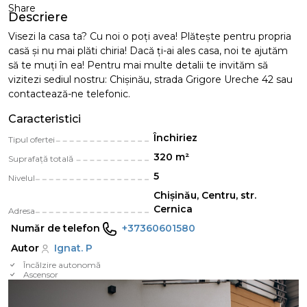
Share
Descriere
Visezi la casa ta? Cu noi o poți avea! Plăteşte pentru propria
casă și nu mai plăti chiria! Dacă ți-ai ales casa, noi te ajutăm
să te muți în ea! Pentru mai multe detalii te invităm să
vizitezi sediul nostru: Chișinău, strada Grigore Ureche 42 sau
contactează-ne telefonic.
Caracteristici
Închiriez
Tipul ofertei
320 m²
Suprafață totală
5
Nivelul
Chișinău, Centru, str.
Cernica
Adresa
Număr de telefon
+37360601580
Autor
Ignat. P
Încălzire autonomă
Ascensor