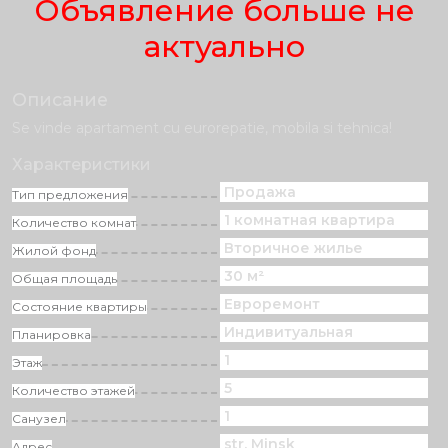
Объявление больше не
актуально
Описание
Se vinde apartament cu eurorepatie, mobila si tehnica!
Характеристики
Продажа
Тип предложения
1 комнатная квартира
Количество комнат
Вторичное жилье
Жилой фонд
30 м²
Общая площадь
Eвроремонт
Состояние квартиры
Индивитуальная
Планировка
1
Этаж
5
Количество этажей
1
Санузел
str. Minsk
Адрес