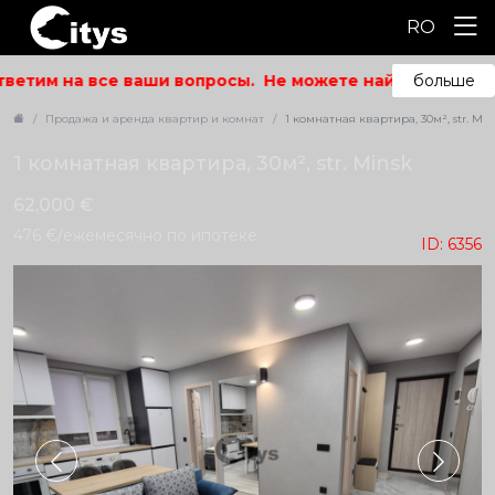
RO
ветим на все ваши вопросы.
Не можете найти то, что ис
больше
Продажа и аренда квартир и комнат
1 комнатная квартира, 30м², str. Min
1 комнатная квартира, 30м², str. Minsk
62,000 €
476 €/ежемесячно по ипотеке
ID: 6356