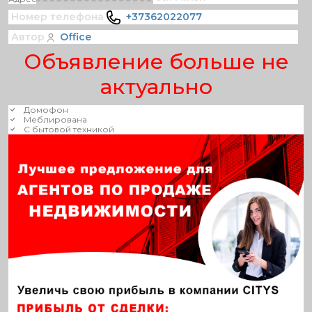
Номер телефона
+37362022077
Автор
Office
Объявление больше не
актуально
Домофон
Меблирована
С бытовой техникой