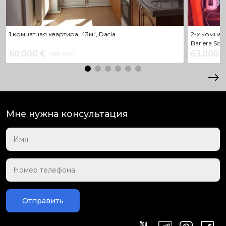
1 комнатная квартира, 43м², Dacia
2-х комнатн
Bariera Scul
60,000 €
63,000 
1,395 €/m²
Мне нужна консультация
Отправить