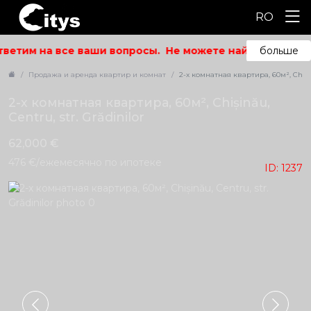
RO
тветим на все ваши вопросы.
Не можете найти то, что и
больше
Продажа и аренда квартир и комнат
2-х комнатная квартира, 60м², Chișină
2-х комнатная квартира, 60м², Chișinău,
Centru, str. Grădinilor
62,000 €
476 €/ежемесячно по ипотеке
ID: 1237