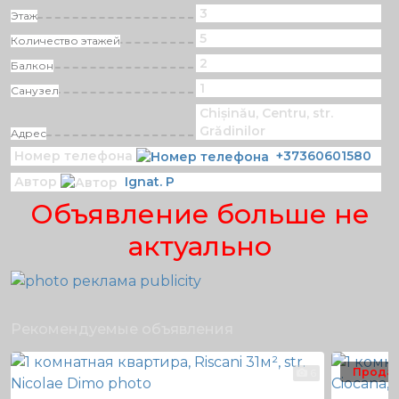
3
Этаж
5
Количество этажей
2
Балкон
1
Санузел
Chișinău, Centru, str.
Grădinilor
Адрес
Номер телефона
+37360601580
Автор
Ignat. P
Объявление больше не
актуально
Рекомендуемые объявления
Прода
6