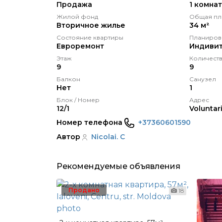
Продажа
1 комна
Жилой фонд
Общая пл
Вторичное жилье
34 м²
Состояние квартиры
Планиров
Eвроремонт
Индивит
Этаж
Количеств
9
9
Балкон
Санузел
Нет
1
Блок / Номер
Адрес
12/1
Voluntari
Номер телефона
+37360601590
Автор
Nicolai. C
Рекомендуемые объявления
Продано
18