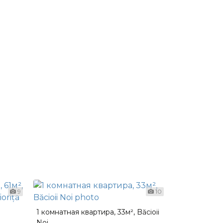
9
10
1 комнатная квартира, 33м², Băcioii
1 комнатная 
Noi
Ботаника, Tr