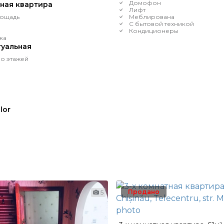
Домофон
тная квартира
Лифт
ощадь
Меблирована
С бытовой техникой
Кондиционеры
ка
уальная
о этажей
lor
Продано
5