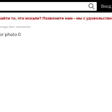
Вход
ти то, что искали? Позвоните нам – мы с удовольствие
тира, 34м², Voluntarilor