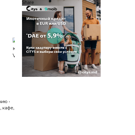
Share
нию •
 кафе,