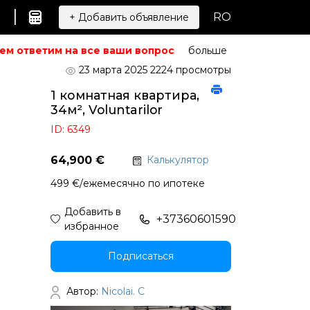
|
RO
+ Добавить объявление
м ответим на все ваши вопросы.
Не можете найти то, чт
больше
23 марта 2025
2224 просмотры
1 комнатная квартира,
34м², Voluntarilor
ID: 6349
64,900 €
Калькулятор
499 €/ежемесячно по ипотеке
Добавить в
+37360601590
избранное
Подписаться
Автор:
Nicolai. C