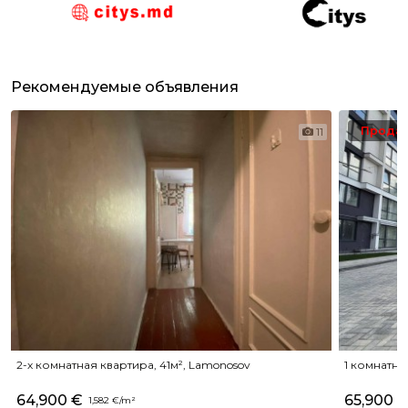
Рекомендуемые объявления
Прода
11
2-х комнатная квартира, 41м², Lamonosov
1 комнатная
64,900 €
65,900 
1,582 €/m²