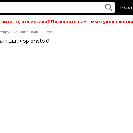
Вход
йти то, что искали? Позвоните нам – мы с удовольствие
тира, 35м², Sculeni, Каля Ешилор