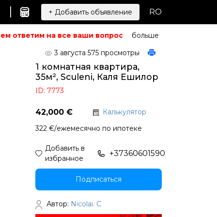
|
RO
+ Добавить объявление
м ответим на все ваши вопросы.
Не можете найти то, ч
больше
3 августа
575 просмотры
1 комнатная квартира,
35м², Sculeni, Каля Ешилор
ID: 7773
42,000 €
Калькулятор
322 €/ежемесячно по ипотеке
Добавить в
+37360601590
избранное
Подписаться
Автор:
Nicolai. C