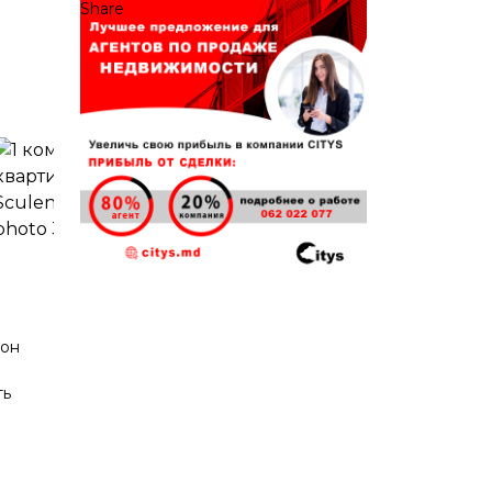
Share
кон
ть