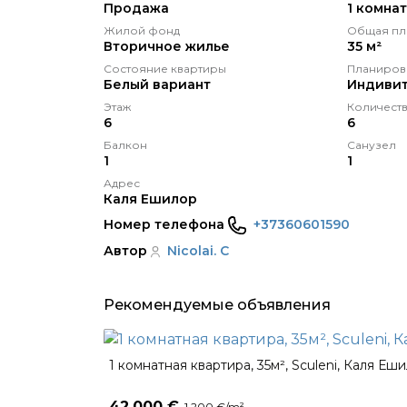
Продажа
1 комна
Жилой фонд
Общая пл
Вторичное жилье
35 м²
Состояние квартиры
Планиров
Белый вариант
Индивит
Этаж
Количеств
6
6
Балкон
Санузел
1
1
Адрес
Каля Ешилор
Номер телефона
+37360601590
Автор
Nicolai. C
Рекомендуемые объявления
1 комнатная квартира, 35м², Sculeni, Каля Еш
42,000 €
1,200 €/m²