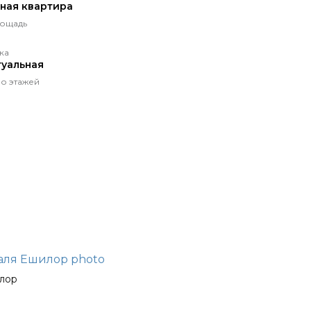
тная квартира
ощадь
ка
уальная
о этажей
илор