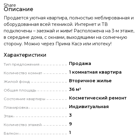
Share
Описание
Продается уютная квартира, полностью меблированная и
оборудованная всей техникой. Интернет и ТВ
подключены – заезжай и живи! Расположена на 3-м этаже,
в середине дома, с окнами, выходящими на солнечную
сторону. Можно через Прима Касэ или ипотеку!
Характеристики
Продажа
Тип предложения
1 комнатная квартира
Количество комнат
Вторичное жилье
Жилой фонд
36 м²
Общая площадь
Косметический pемонт
Состояние квартиры
Индивитуальная
Планировка
3
Этаж
9
Количество этажей
1
Балкон