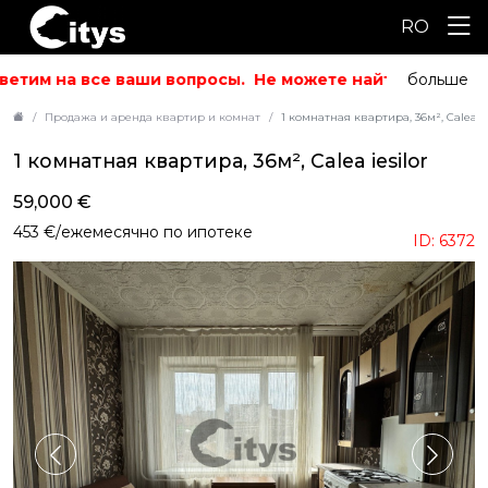
RO
етим на все ваши вопросы.
Не можете найти то, что ис
больше
Продажа и аренда квартир и комнат
1 комнатная квартира, 36м², Calea ie
1 комнатная квартира, 36м², Calea iesilor
59,000 €
453 €/ежемесячно по ипотеке
ID: 6372