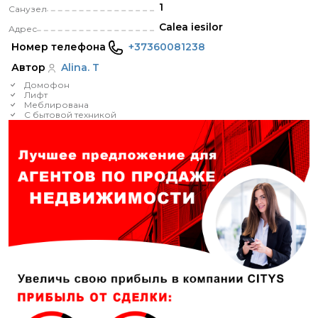
1
Санузел
Calea iesilor
Адрес
Номер телефона
+37360081238
Автор
Alina. T
Домофон
Лифт
Меблирована
С бытовой техникой