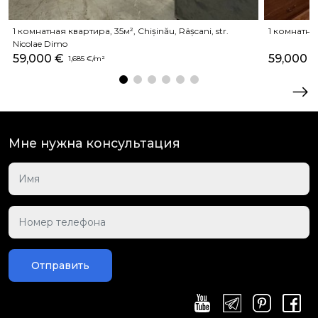
1 комнатная квартира, 35м², Chișinău, Râșcani, str.
1 комнатная
Nicolae Dimo
59,000 €
59,000 
1,685 €/m²
Мне нужна консультация
Отправить