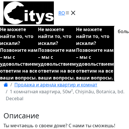
RO
Не можете
Не можете
Не можете
бол
найти то, что
найти то, что
найти то, что
искали?
искали?
искали?
Позвоните нам
Позвоните нам
Позвоните нам
– мы с
– мы с
– мы с
удовольствием
удовольствием
удовольствием
ответим на все
ответим на все
ответим на все
ваши вопросы.
ваши вопросы.
ваши вопросы.
Продажа и аренда квартир и комнат
1 комнатная квартира, 50м², Chișinău, Botanica, bd.
Decebal
Описание
Ты мечтаешь о своем доме? С нами ты сможешь!