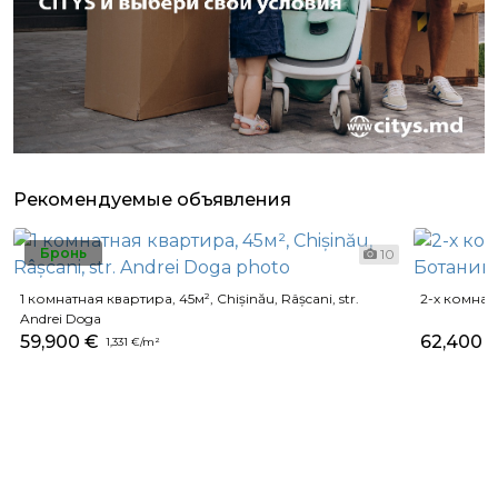
Рекомендуемые объявления
Бронь
10
1 комнатная квартира, 45м², Chișinău, Râșcani, str.
2-х комнат
Andrei Doga
59,900 €
62,400 
1,331 €/m²