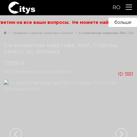
RO
ветим на все ваши вопросы.
Не можете найти то, что и
больше
Продажа и аренда квартир и комнат
2-х комнатная квартира, 55м², Chiși
2-х комнатная квартира, 55м², Chișinău,
Centru, str. Romană
72,999 €
561 €/ежемесячно по ипотеке
ID: 5551