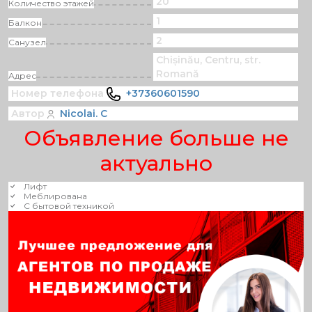
20
Количество этажей
1
Балкон
2
Санузел
Chișinău, Centru, str.
Romană
Адрес
Номер телефона
+37360601590
Автор
Nicolai. C
Объявление больше не
актуально
Лифт
Меблирована
С бытовой техникой