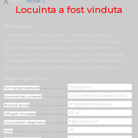
Автор:
Nicolai. C
Locuinta a fost vinduta
Описание
Ты мечтаешь о своем доме? С нами ты сможешь!
Заплатить за свой дом и перестать платить арендную
плату! Если ты выбрал свой дом, мы поможем тебе
переехать в него! Для более подробной информации
приглашаем тебя посетить наш офис: Кишинев, улица
Григоре Уреке 42 или свяжись с нами по телефону.
Характеристики
Продажа
Тип предложения
2-х комнатная квартира
Количество комнат
Вторичное жилье
Жилой фонд
55 м²
Общая площадь
Eвроремонт
Состояние квартиры
16
Этаж