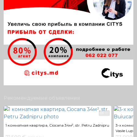
Рекомендуемые объявления
10
1 комнатная квартира, Ciocana 34м², str. Petru Zadnipru
3-х комнатн
Vasile Lupu