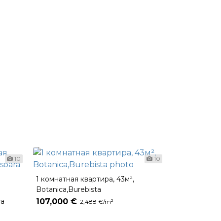
10
10
1 комнатная квартира, 43м²,
2-х комнатна
Botanica,Burebista
Sadoveanu
ra
107,000 €
106,900 €
2,488 €/m²
2