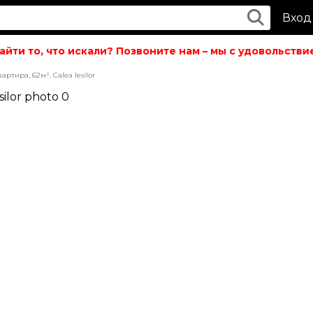
Вход
ти то, что искали? Позвоните нам – мы с удовольствие
артира, 62м², Calea Iesilor