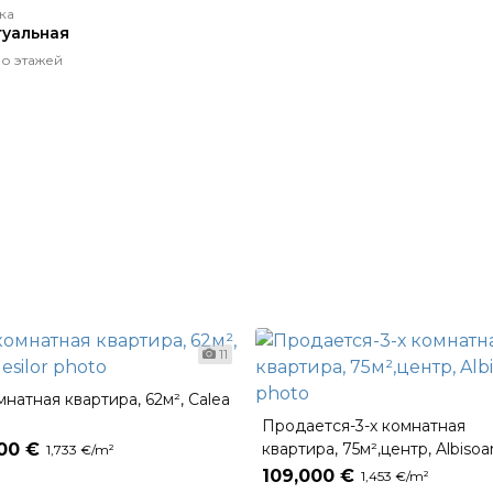
ка
уальная
о этажей
11
мнатная квартира, 62м², Calea
Продается-3-х комнатная
500 €
квартира, 75м²,центр, Albisoa
1,733 €/m²
109,000 €
1,453 €/m²