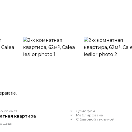
eparatie.
о комнат
Домофон
Меблирована
натная квартира
С бытовой техникой
ощадь