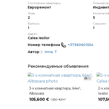
Состояние квартиры
Планиров
Eвроремонт
Индивит
Этаж
Количеств
2
5
Балкон
Санузел
1
1
Адрес
Calea Iesilor
Номер телефона
+37360601554
Автор
Inna. T
Рекомендуемые объявления
15
3-х комнатная квартира, 64м²,
2-х ко
Albisoara
Iesilor
105,600 €
107,
1,650 €/m²