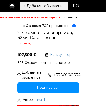
|
RO
+ Добавить объявление
м ответим на все ваши вопросы.
Не можете найти то, чт
больше
6 апреля
702 просмотры
2-х комнатная квартира,
62м², Calea Iesilor
ID: 7727
107,500 €
Калькулятор
826 €/ежемесячно по ипотеке
Добавить в
+37360601554
избранное
Подписаться
Автор:
Inna. T