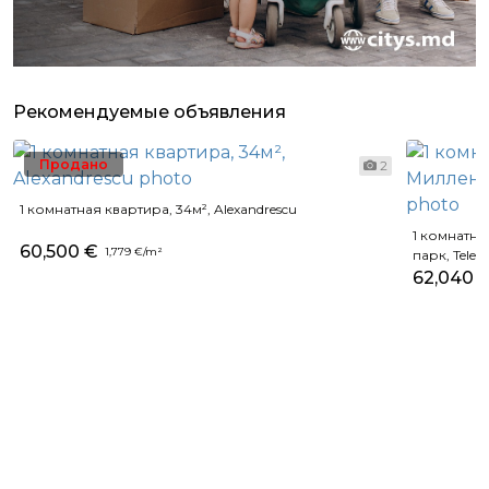
Рекомендуемые объявления
Продано
2
1 комнатная квартира, 34м², Alexandrescu
1 комнатн
60,500 €
1,779 €/m²
парк, Telece
62,040 