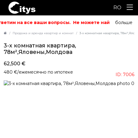
RO
ветим на все ваши вопросы.
Не можете найти то, что и
больше
Продажа и аренда квартир и комнат
3-х комнатная квартира, 78м²,Яло
3-х комнатная квартира,
78м²,Яловены,Молдова
62,500 €
480 €/ежемесячно по ипотеке
ID: 7006