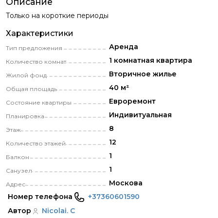
Описание
Только на короткие периоды
Характеристики
Аренда
Тип предложения
1 комнатная квартира
Количество комнат
Вторичное жилье
Жилой фонд
40 м²
Общая площадь
Eвроремонт
Состояние квартиры
Индивитуальная
Планировка
8
Этаж
12
Количество этажей
1
Балкон
1
Санузел
Москова
Адрес
Номер телефона
+37360601590
Автор
Nicolai. C