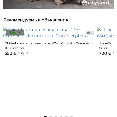
Рекомендуемые объявления
Бронь
7
Chirie-1 комнатная квартира, 47м², Chișinău, Telecentru,
chirie-2-х 
str. Ciocârliei
Crucii
550 €
700 €
11 €/m²
10 