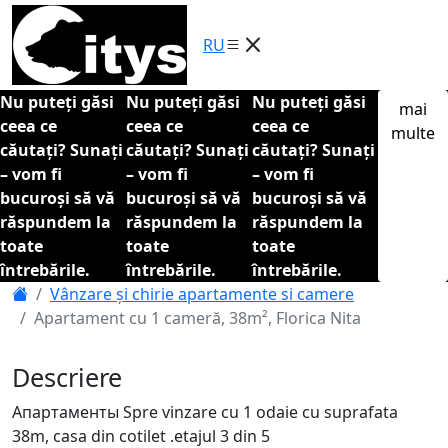
RU
Nu puteți găsi
Nu puteți găsi
Nu puteți găsi
mai
ceea ce
ceea ce
ceea ce
multe
căutați? Sunați
căutați? Sunați
căutați? Sunați
– vom fi
– vom fi
– vom fi
bucuroși să vă
bucuroși să vă
bucuroși să vă
răspundem la
răspundem la
răspundem la
toate
toate
toate
întrebările.
întrebările.
întrebările.
Vânzare și chirie apartamente si camere
Apartament cu 1 cameră, 38m², Florica Nita
Descriere
Апартаменты Spre vinzare cu 1 odaie cu suprafata
38m, casa din cotilet .etajul 3 din 5