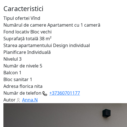
Caracteristici
Tipul ofertei
Vînd
Numărul de camere
Apartament cu 1 cameră
Fond locativ
Bloc vechi
Suprafață totală
38 m²
Starea apartamentului
Design individual
Planificare
Individuală
Nivelul
3
Număr de nivele
5
Balcon
1
Bloc sanitar
1
Adresa
florica nita
Număr de telefon
+37360701177
Autor
Anna.N