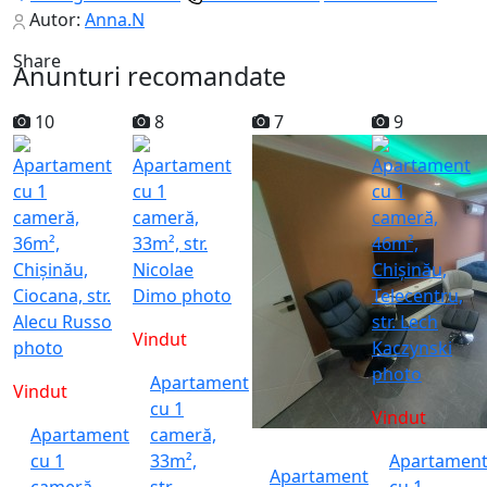
Autor:
Anna.N
Share
Anunturi recomandate
10
8
7
9
Vindut
Apartament
Vindut
cu 1
Vindut
Apartament
cameră,
cu 1
33m²,
Apartamen
Apartament