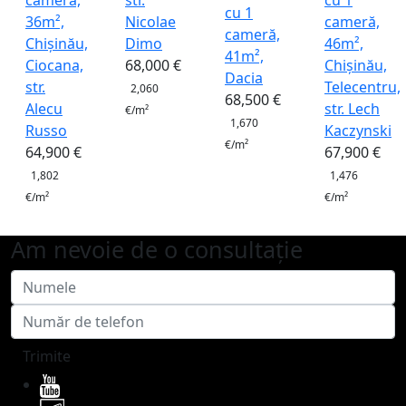
cameră,
str.
cu 1
cu 1
36m²,
Nicolae
cameră,
cameră,
Chișinău,
Dimo
46m²,
41m²,
Ciocana,
68,000 €
Chișinău,
Dacia
str.
Telecentru,
2,060
68,500 €
Alecu
str. Lech
€/m²
1,670
Russo
Kaczynski
€/m²
64,900 €
67,900 €
1,802
1,476
€/m²
€/m²
Am nevoie de o consultație
Trimite