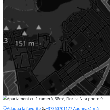
Adauga la favorite
+37360701177
Abonează-mă