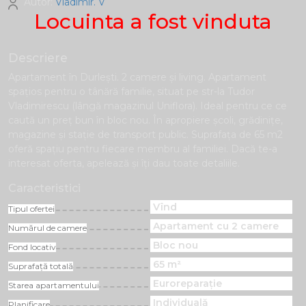
Autor:
Vladimir. V
Locuinta a fost vinduta
Descriere
Apartament în Durlești. 2 camere și living. Apartament
spațios pentru o tânără familie, situat pe str-la Tudor
Vladimirescu (lângă magazinul Uniflora). Ideal pentru ce ce
caută un preț bun în bloc nou. În apropiere școli, grădinițe,
magazine și stație de transport public. Suprafața de 65 m2
oferă spațiu pentru fiecare membru al familiei. Dacă te-a
interesat oferta, apelează și îți dau toate detaliile.
Caracteristici
Vînd
Tipul ofertei
Apartament cu 2 camere
Numărul de camere
Bloc nou
Fond locativ
65 m²
Suprafață totală
Euroreparație
Starea apartamentului
Individuală
Planificare