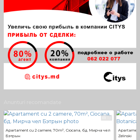
Anunturi recomandate
10
Apartament cu 2 camere, 70m², Ciocana, бд. Мирча чел
Apartament 
Бэтрын
Zelinski