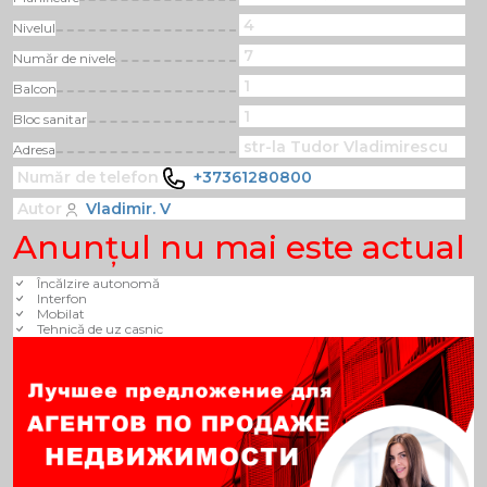
4
Nivelul
7
Număr de nivele
1
Balcon
1
Bloc sanitar
str-la Tudor Vladimirescu
Adresa
Număr de telefon
+37361280800
Autor
Vladimir. V
Anunţul nu mai este actual
Încălzire autonomă
Interfon
Mobilat
Tehnică de uz casnic