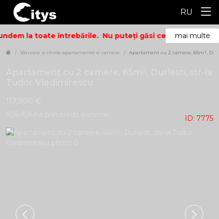
RU
ndem la toate întrebările.
Nu puteți găsi ceea ce căutați? 
mai multe
Vânzare și chirie apartamente si camere
Apartament cu 2 camere, 65m², Durles
Apartament cu 2 camere, 65m², Durlesti, str-la
Tudor Vladimirescu
117,900 €
906 €/luna prin credit ipotecar
ID: 7775