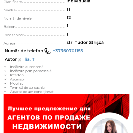
Individuală
Planificare
11
Nivelul
12
Număr de nivele
1
Balcon
1
Bloc sanitar
str. Tudor Strișcă
Adresa
Număr de telefon
+37360701155
Autor
Ilia. T
Încălzire autonomă
Încălzire prin pardoseală
Interfon
Ascensor
Mobilat
Tehnică de uz casnic
Aparat de aer condiționat