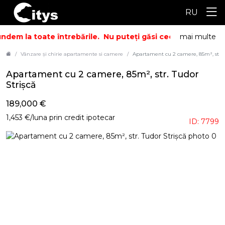
RU
ndem la toate întrebările.
Nu puteți găsi ceea ce căutați? S
mai multe
Vânzare și chirie apartamente si camere
Apartament cu 2 camere, 85m², str. T
Apartament cu 2 camere, 85m², str. Tudor
Strișcă
189,000 €
1,453 €/luna prin credit ipotecar
ID: 7799