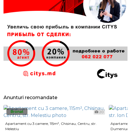
Anunturi recomandate
Bronat
20
Apartament cu 3 camere, 115m², Chisinau, Centru, str.
Apartament 
Melestiu
Dumeniuc