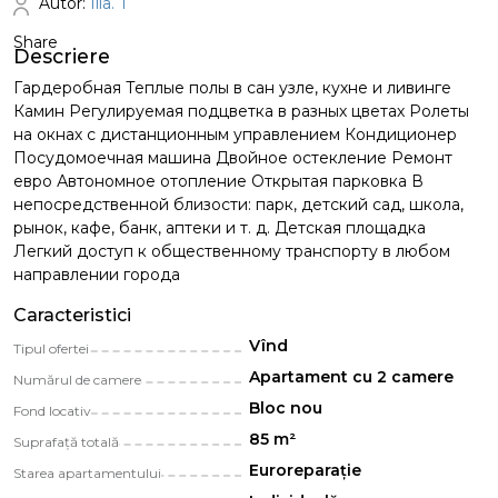
Autor:
Ilia. T
Share
Descriere
Гардеробная Теплые полы в сан узле, кухне и ливинге
Камин Регулируемая подцветка в разных цветах Ролеты
на окнах с дистанционным управлением Кондиционер
Посудомоечная машина Двойное остекление Ремонт
евро Автономное отопление Открытая парковка В
непосредственной близости: парк, детский сад, школа,
рынок, кафе, банк, аптеки и т. д. Детская площадка
Легкий доступ к общественному транспорту в любом
направлении города
Caracteristici
Vînd
Tipul ofertei
Apartament cu 2 camere
Numărul de camere
Bloc nou
Fond locativ
85 m²
Suprafață totală
Euroreparație
Starea apartamentului