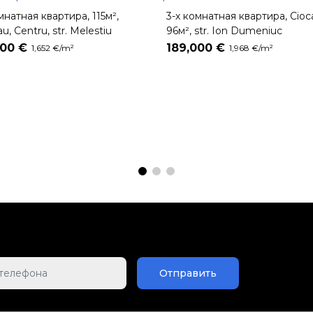
мнатная квартира, 115м²,
3-х комнатная квартира, Cioc
au, Centru, str. Melestiu
96м², str. Ion Dumeniuc
000 €
189,000 €
1,652 €/m²
1,968 €/m²
Отправить