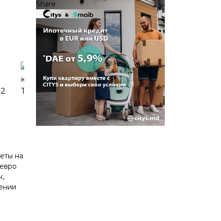
Share
леты на
 евро
к,
лении