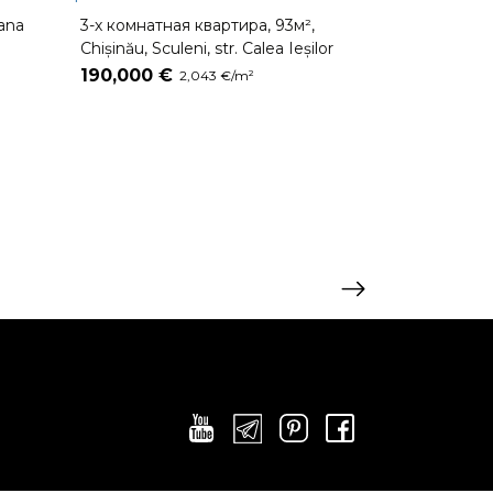
ana
3-х комнатная квартира, 93м²,
Chișinău, Sculeni, str. Calea Ieșilor
190,000 €
2,043 €/m²
2-х комнатная
Tudor Strișcă
189,000 €
2