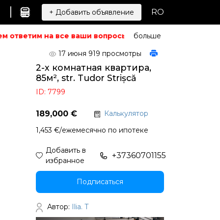
|
RO
+ Добавить объявление
 ответим на все ваши вопросы.
Не можете найти то, чт
больше
17 июня
919 просмотры
2-х комнатная квартира,
85м², str. Tudor Strișcă
ID: 7799
189,000 €
Калькулятор
1,453 €/ежемесячно по ипотеке
Добавить в
+37360701155
избранное
Подписаться
Автор:
Ilia. T