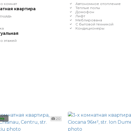
о комнат
Автономное отопление
Теплые полы
натная квартира
Домофон
ощадь
Лифт
Меблирована
С бытовой техникой
ка
Кондиционеры
уальная
о этажей
нь
20