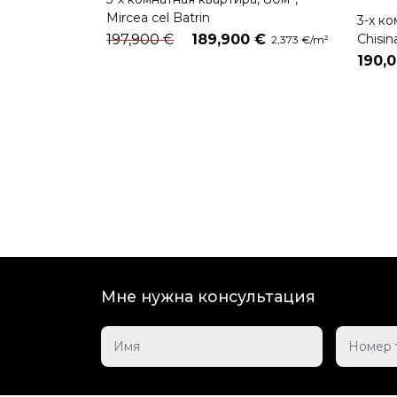
Mircea cel Batrin
3-х ко
197,900 €
189,900 €
Chisin
2,373 €/m²
190,
Мне нужна консультация