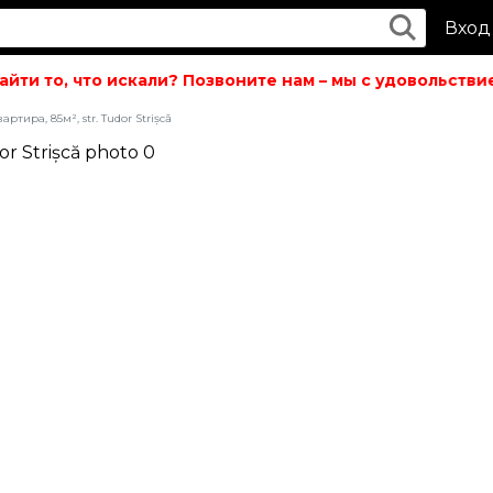
Вход
ти то, что искали? Позвоните нам – мы с удовольствием
ртира, 85м², str. Tudor Strișcă