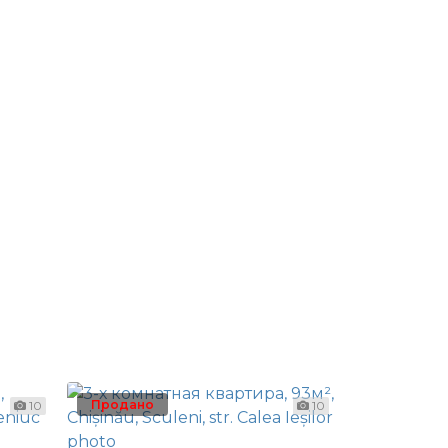
Продано
10
10