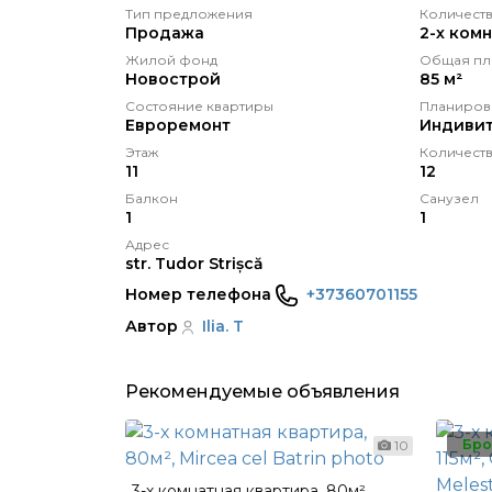
Тип предложения
Количеств
Продажа
2-х ком
Жилой фонд
Общая пл
Новострой
85 м²
Состояние квартиры
Планиров
Eвроремонт
Индивит
Этаж
Количеств
11
12
Балкон
Санузел
1
1
Адрес
str. Tudor Strișcă
Номер телефона
+37360701155
Автор
Ilia. T
Рекомендуемые объявления
Бро
10
3-х комнатная квартира, 80м²,