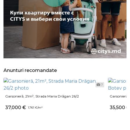
Anunturi recomandate
7
Garsonieră, 21m², Strada Maria Drăgan 26/2
Garsonieră, 
37,000 €
35,500 
1,761 €/m²