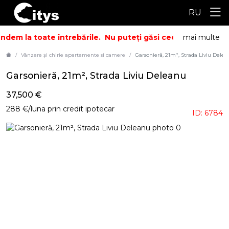
RU
dem la toate întrebările.
Nu puteți găsi ceea ce căutați? S
mai multe
Vânzare și chirie apartamente si camere
Garsonieră, 21m², Strada Liviu Dele
Garsonieră, 21m², Strada Liviu Deleanu
37,500 €
288 €/luna prin credit ipotecar
ID: 6784