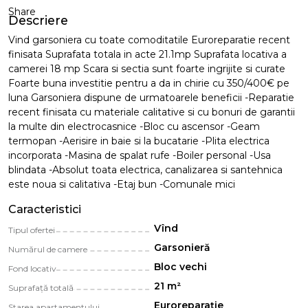
Share
Descriere
Vind garsoniera cu toate comoditatile Euroreparatie recent
finisata Suprafata totala in acte 21.1mp Suprafata locativa a
camerei 18 mp Scara si sectia sunt foarte ingrijite si curate
Foarte buna investitie pentru a da in chirie cu 350/400€ pe
luna Garsoniera dispune de urmatoarele beneficii -Reparatie
recent finisata cu materiale calitative si cu bonuri de garantii
la multe din electrocasnice -Bloc cu ascensor -Geam
termopan -Aerisire in baie si la bucatarie -Plita electrica
incorporata -Masina de spalat rufe -Boiler personal -Usa
blindata -Absolut toata electrica, canalizarea si santehnica
este noua si calitativa -Etaj bun -Comunale mici
Caracteristici
Vînd
Tipul ofertei
Garsonieră
Numărul de camere
Bloc vechi
Fond locativ
21 m²
Suprafață totală
Euroreparație
Starea apartamentului