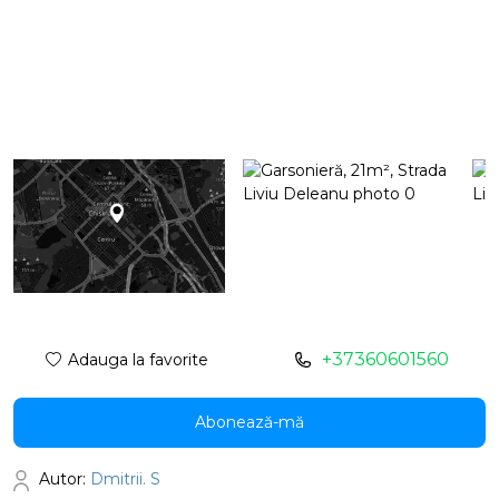
+37360601560
Adauga la favorite
Abonează-mă
Autor:
Dmitrii. S